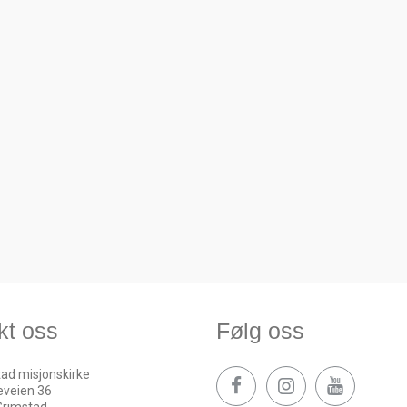
kt oss
Følg oss
ad misjonskirke
eveien 36
Grimstad