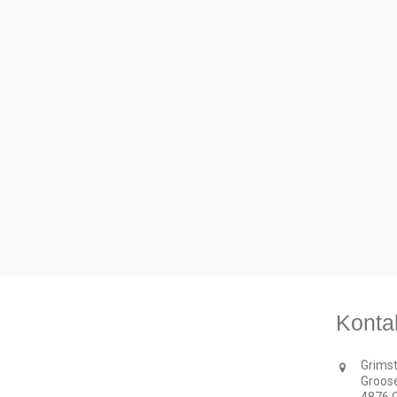
Konta
Grimst
Groos
4876 