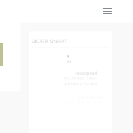
SKJER SNART
Delekveld
Søndag 9. august, 2026 19:30
Rasteplassen
Tirsdag 11. august, 2026 11:00
Gratis kafé og matutdeling
Morgenbønn
Torsdag 13. august, 2026 09:00
jentekveld rasteplassen
Torsdag 13. august, 2026 17:30
Kveldsbønn
Torsdag 13. august, 2026 19:30