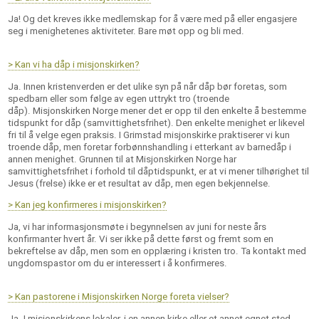
Ja! Og det kreves ikke medlemskap for å være med på eller engasjere
seg i menighetenes aktiviteter. Bare møt opp og bli med.
> Kan vi ha dåp i misjonskirken?
Ja. Innen kristenverden er det ulike syn på når dåp bør foretas, som
spedbarn eller som følge av egen uttrykt tro (troende
dåp). Misjonskirken Norge mener det er opp til den enkelte å bestemme
tidspunkt for dåp (samvittighetsfrihet). Den enkelte menighet er likevel
fri til å velge egen praksis. I Grimstad misjonskirke praktiserer vi kun
troende dåp, men foretar forbønnshandling i etterkant av barnedåp i
annen menighet. Grunnen til at Misjonskirken Norge har
samvittighetsfrihet i forhold til dåptidspunkt, er at vi mener tilhørighet til
Jesus (frelse) ikke er et resultat av dåp, men egen bekjennelse.
> Kan jeg konfirmeres i misjonskirken?
Ja, vi har informasjonsmøte i begynnelsen av juni for neste års
konfirmanter hvert år. Vi ser ikke på dette først og fremt som en
bekreftelse av dåp, men som en opplæring i kristen tro. Ta kontakt med
ungdomspastor om du er interessert i å konfirmeres.
> Kan pastorene i Misjonskirken Norge foreta vielser?
Ja. I misjonskirkens lokaler, i en annen kirke eller et annet egnet sted.