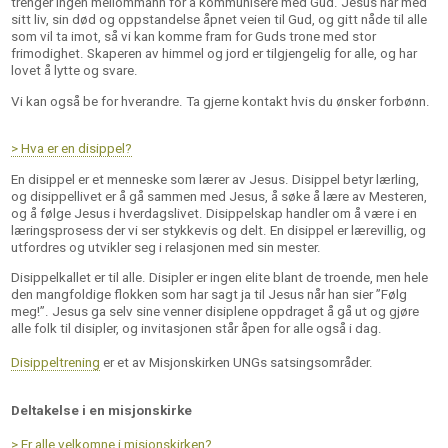
trenger ingen mellommann for å kommunisere med Gud. Jesus har med
sitt liv, sin død og oppstandelse åpnet veien til Gud, og gitt nåde til alle
som vil ta imot, så vi kan komme fram for Guds trone med stor
frimodighet. Skaperen av himmel og jord er tilgjengelig for alle, og har
lovet å lytte og svare.
Vi kan også be for hverandre. Ta gjerne kontakt hvis du ønsker forbønn.
> Hva er en disippel?
En disippel er et menneske som lærer av Jesus. Disippel betyr lærling,
og disippellivet er å gå sammen med Jesus, å søke å lære av Mesteren,
og å følge Jesus i hverdagslivet. Disippelskap handler om å være i en
læringsprosess der vi ser stykkevis og delt. En disippel er lærevillig, og
utfordres og utvikler seg i relasjonen med sin mester.
Disippelkallet er til alle. Disipler er ingen elite blant de troende, men hele
den mangfoldige flokken som har sagt ja til Jesus når han sier ”Følg
meg!”. Jesus ga selv sine venner disiplene oppdraget å gå ut og gjøre
alle folk til disipler, og invitasjonen står åpen for alle også i dag.
Disippeltrening
er et av Misjonskirken UNGs satsingsområder.
Deltakelse i en misjonskirke
> Er alle velkomne i misjonskirken?