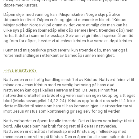
døpte med Kristus.
Dåpen skjer med vann og kan i Misjonskirken Norge skje på ulike
tidspunkter i livet. Dåpen er én og gjør at mennesker blir ett i Kristus.
Misjonskirken Norge vil på grunn av det være et miljø der man kan ha
ulike syn på dåpen (barnedåp eller dåp senere i livet, troendes dåp),men
fortsatt delta i samme fellesskap. Selv om vi gir frihet i spørsmål om tid
og form for dåpen, hevder vi at enhver kristen bør være en døpt kristen.
I Grimstad misjonskirke praktiserer vi kun troende dåp, men har også
forbønnshandlinger i etterkant av barnedåp i annen menighet.
> Hva er nattverd?
Nattverden er en hellig handling innstiftet av Kristus. Nattverd feirer vi til
minne om Jesus Kristus med en særlig betoning på hans død.
Nattverden kan også kalles Herrens måltid. Da Jesus innstiftet
nattverden omtalte han brødet og vinen som sin egen kropp og sitt eget
blod (Markusevangeliet 14,22-24). Kristus oppfordret oss selv til å feire
dette måltidet til minne om ham til han kommer igjen. I nattverden tar vi
imot Jesus Kristus som kontinuerlig gir seg selv for og til verden.
Nattverdbordet er åpent for alle troende. Det er Herren som innbyr til sitt
bord. Alle Guds barn har bruk for og rett til å delta i nattverden.
Nattverden er et måltid i fellesskap med Kristus og i fellesskap med
mennesker som vil tro på Kristus. Den er åpen for alle som søker dette