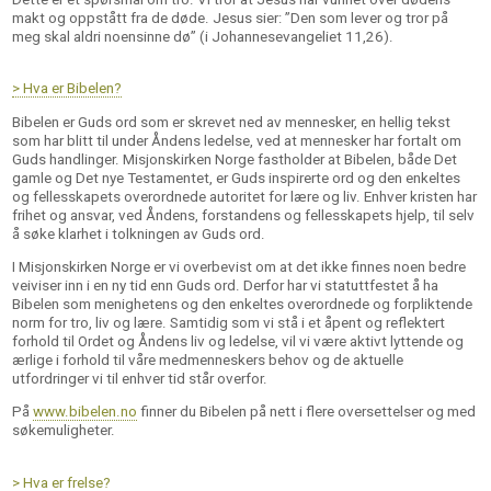
makt og oppstått fra de døde. Jesus sier: ”Den som lever og tror på
meg skal aldri noensinne dø” (i Johannesevangeliet 11,26).
> Hva er Bibelen?
Bibelen er Guds ord som er skrevet ned av mennesker, en hellig tekst
som har blitt til under Åndens ledelse, ved at mennesker har fortalt om
Guds handlinger. Misjonskirken Norge fastholder at Bibe­len, både Det
gamle og Det nye Testamentet, er Guds inspirerte ord og den enkeltes
og fel­lesskapets overordnede autoritet for lære og liv. Enhver kristen har
frihet og ansvar, ved Åndens, forstandens og fellesskapets hjelp, til selv
å søke klarhet i tolkningen av Guds ord.
I Misjonskirken Norge er vi overbevist om at det ikke finnes noen bedre
veiviser inn i en ny tid enn Guds ord. Derfor har vi statuttfestet å ha
Bibelen som menighetens og den enkeltes overordnede og forpliktende
norm for tro, liv og lære. Samtidig som vi stå i et åpent og refle­ktert
forhold til Ordet og Åndens liv og ledelse, vil vi være aktivt lyttende og
ærlige i forhold til våre medmenneskers behov og de aktuelle
utfordringer vi til enhver tid står overfor.
På
www.bibelen.no
finner du Bibelen på nett i flere oversettelser og med
søkemuligheter.
> Hva er frelse?