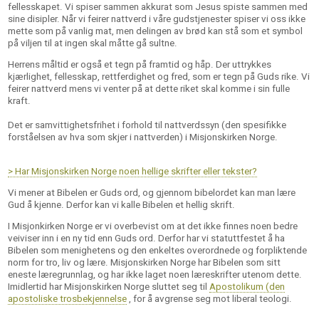
fellesskapet. Vi spiser sammen akkurat som Jesus spiste sammen med
sine disipler. Når vi feirer nattverd i våre gudstjenester spiser vi oss ikke
mette som på vanlig mat, men delingen av brød kan stå som et symbol
på viljen til at ingen skal måtte gå sultne.
Herrens måltid er også et tegn på framtid og håp. Der uttrykkes
kjærlighet, fellesskap, rettferdighet og fred, som er tegn på Guds rike. Vi
feirer nattverd mens vi venter på at dette riket skal komme i sin fulle
kraft.
Det er samvittighetsfrihet i forhold til nattverdssyn (den spesifikke
forståelsen av hva som skjer i nattverden) i Misjonskirken Norge.
> Har Misjonskirken Norge noen hellige skrifter eller tekster?
Vi mener at Bibelen er Guds ord, og gjennom bibelordet kan man lære
Gud å kjenne. Derfor kan vi kalle Bibelen et hellig skrift.
I Misjonkirken Norge er vi overbevist om at det ikke finnes noen bedre
veiviser inn i en ny tid enn Guds ord. Derfor har vi statuttfestet å ha
Bibelen som menighetens og den enkeltes overordnede og forpliktende
norm for tro, liv og lære. Misjonskirken Norge har Bibelen som sitt
eneste læregrunnlag, og har ikke laget noen læreskrifter utenom dette.
Imidlertid har Misjonskirken Norge sluttet seg til
Apostolikum (den
apostoliske trosbekjennelse
, for å avgrense seg mot liberal teologi.