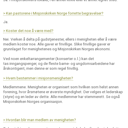
> Kan pastorene i Misjonskirken Norge forrette begravelser?
Ja.
> Koster det noe å være med?
Nei. Verken å delta på gudstjenester, ellers i menigheten eller å være
medlem koster noe. Alle gaver er frivillige. Slike frivillige gaver er
grunnlaget for menighetenes og Misjonskirken Norges økonomi.
Ved noen enkeltarrangementer (konserter o.l.) kan det
tas inngangspenger, og de fleste barne- og ungdomsarbeidene har
årskontigent, men denne er som regel frivillig.
> Hvem bestemmer i misjonsmenigheten?
Medlemmene. Menigheten er organisert som hvilken som helst annen
forening, hvor årsmøtene er øverste myndighet. Der velges et lederskap
(styre) og en leder av dette. Alle medlemmer har stemmerett. Se også
Misjonskirken Norges organisasjon.
> Hvordan blir man medlem av menigheten?