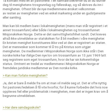
Ta kontakt med en av pastorene. I en samtale bekrefter du at du slutter
deg til menighetens trosgrunnlag og fellesskap, og så skrives du inn i
menigheten. Oftest blir de nye medlemmene ønsket velkommen
av resten av menigheten ved en enkel markering under en gudstjeneste
eller samling.
Man kan bli medlem bare i lokalmenigheten (mens man står registrert i et
annet trossamfunn) eller både i lokalmenigheten og trossamfunnet
Misjonskirken Norge. Dette er det samvittighetsfrihet rundt. Det kreves
altså ikke utmeldelse av statskirken for å bli medlem i våre menigheter.
En kristen menighet konstitueres ikke ved at den er registrert av staten.
Det er mennesker som kommer til å tro på Kristus som utgjør
menigheten. De medlemmer i Misjonskirken Norge som ikke står i Den
norske kirke har ifølge Den nye lov om trossamfunn av 13.juni 1969 latt
seg registrere som eget trossamfunn, hvor de har sin kirkerettslige
status. Omtrent en tredel av medlemmene i Misjonskirken Norge er
fremdeles juridiske medlemmer av Den norske kirke.
> Kan man forlate menigheten?
Ja, det er bare å melde fra om at man vil melde seg ut. Det er ofte nyttig
for pastoren/ledelsen å få vite hvorfor, for å kunne forbedre det hvis noe
oppleves feil eller problematisk i menigheten, men det er ingen krav om å
begrunne utmeldelsen.
> Har dere søndagsskole?