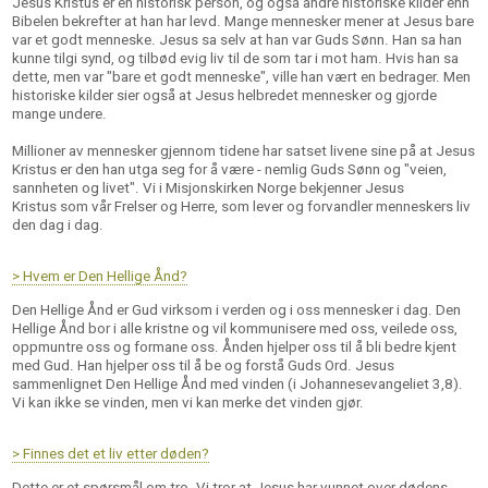
Jesus Kristus er en historisk person, og også andre historiske kilder enn
Bibelen bekrefter at han har levd. Mange mennesker mener at Jesus bare
var et godt menneske. Jesus sa selv at han var Guds Sønn. Han sa han
kunne tilgi synd, og tilbød evig liv til de som tar i mot ham. Hvis han sa
dette, men var "bare et godt menneske", ville han vært en bedrager. Men
historiske kilder sier også at Jesus helbredet mennesker og gjorde
mange undere.
Millioner av mennesker gjennom tidene har satset livene sine på at Jesus
Kristus er den han utga seg for å være - nemlig Guds Sønn og "veien,
sannheten og livet". Vi i Misjonskirken Norge bekjenner Jesus
Kristus som vår Frelser og Herre, som lever og forvandler menneskers liv
den dag i dag.
> Hvem er Den Hellige Ånd?
Den Hellige Ånd er Gud virksom i verden og i oss mennesker i dag. Den
Hellige Ånd bor i alle kristne og vil kommunisere med oss, veilede oss,
oppmuntre oss og formane oss. Ånden hjelper oss til å bli bedre kjent
med Gud. Han hjelper oss til å be og forstå Guds Ord. Jesus
sammenlignet Den Hellige Ånd med vinden (i Johannesevangeliet 3,8).
Vi kan ikke se vinden, men vi kan merke det vinden gjør.
> Finnes det et liv etter døden?
Dette er et spørsmål om tro. Vi tror at Jesus har vunnet over dødens