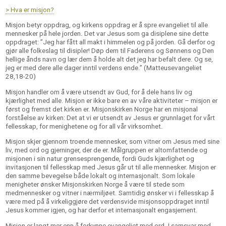
> Hva er misjon?
Misjon betyr oppdrag, og kirkens oppdrag er å spre evangeliet til alle
mennesker på hele jorden. Det var Jesus som ga disiplene sine dette
oppdraget: ”Jeg har fått all makt i himmelen og på jorden. Gå derfor og
gjør alle folkeslag til disipler! Døp dem til Faderens og Sønnens og Den
hellige ånds navn og lær dem å holde alt det jeg har befalt dere. Og se,
jeg er med dere alle dager inntil verdens ende.” (Matteusevangeliet
28,18-20)
Misjon handler om å være utsendt av Gud, for å dele hans liv og
kjærlighet med alle. Misjon er ikke bare en av våre aktiviteter – misjon er
først og fremst det kirken er. Misjonskirken Norge har en misjonal
forståelse av kirken: Det at vi er utsendt av Jesus er grunnlaget for vårt
fellesskap, for menighetene og for all vår virksomhet.
Misjon skjer gjennom troende mennesker, som vitner om Jesus med sine
liv, med ord og gjerninger, der de er. Målgruppen er altomfattende og
misjonen i sin natur grensesprengende, fordi Guds kjærlighet og
invitasjonen til fellesskap med Jesus går ut til alle mennesker. Misjon er
den samme bevegelse både lokalt og internasjonalt. Som lokale
menigheter ønsker Misjonskirken Norge å være til stede som
medmennesker og vitner i nærmiljøet. Samtidig ønsker vi i fellesskap å
være med på å virkeliggjøre det verdensvide misjon­soppdraget inntil
Jesus kommer igjen, og har derfor et internasjonalt engasjement.
Misjon er langt mer enn å forkynne evangeliet med ord. I samsvar med