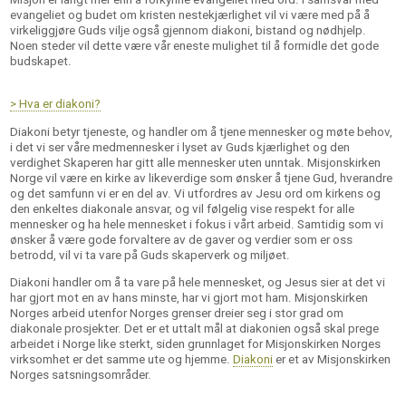
evange­liet og budet om kristen nestekjærlighet vil vi være med på å
virkeliggjøre Guds vilje også gjennom diakoni, bistand og nødhjelp.
Noen steder vil dette være vår eneste mulighet til å formidle det gode
budskapet.
> Hva er diakoni?
Diakoni betyr tjeneste, og handler om å tjene mennesker og møte behov,
i det vi ser våre medmennesker i lyset av Guds kjærlighet og den
verdighet Skaperen har gitt alle mennesker uten unntak. Misjonskirken
Norge vil være en kirke av likeverdige som ønsker å tjene Gud, hverandre
og det samfunn vi er en del av. Vi utfordres av Jesu ord om kirkens og
den enkeltes diakonale ansvar, og vil følgelig vise respekt for alle
mennesker og ha hele mennesket i fokus i vårt arbeid. Samtidig som vi
ønsker å være gode forvaltere av de gaver og verdier som er oss
betrodd, vil vi ta vare på Guds skaperverk og miljøet.
Diakoni handler om å ta vare på hele mennesket, og Jesus sier at det vi
har gjort mot en av hans minste, har vi gjort mot ham. Misjonskirken
Norges arbeid utenfor Norges grenser dreier seg i stor grad om
diakonale prosjekter. Det er et uttalt mål at diakonien også skal prege
arbeidet i Norge like sterkt, siden grunnlaget for Misjonskirken Norges
virksomhet er det samme ute og hjemme.
Diakoni
er et av Misjonskirken
Norges satsningsområder.