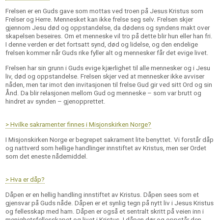
Frelsen er en Guds gave som mottas ved troen på Jesus Kristus som
Frelser og Herre. Mennesket kan ikke frelse seg selv. Frelsen skjer
gjennom Jesu død og oppstandelse, da dødens og syndens makt over
skapelsen beseires. Om et menneske vil tro på dette blir hun eller han fri.
I denne verden er det fortsatt synd, død og lidelse, og den endelige
frelsen kommer når Guds rike fyller alt og mennesker får det evige livet.
Frelsen har sin grunn i Guds evige kjærlighet til alle mennesker og i Jesu
liv, død og oppstandelse. Frelsen skjer ved at mennesker ikke avviser
nåden, men tar imot den invitasjonen til frelse Gud gir ved sitt Ord og sin
Ånd. Da blir relasjonen mellom Gud og menneske – som var brutt og
hindret av synden – gjenopprettet.
> Hvilke sakramenter finnes i Misjonskirken Norge?
I Misjonskirken Norge er begrepet sakrament lite benyttet. Vi forstår dåp
og nattverd som hellige handlinger innstiftet av Kristus, men ser Ordet
som det eneste nådemiddel.
> Hva er dåp?
Dåpen er en hellig handling innstiftet av Kristus. Dåpen sees som et
gjensvar på Guds nåde. Dåpen er et synlig tegn på nytt liv i Jesus Kristus
og fellesskap med ham. Dåpen er også et sentralt skritt på veien inn i
menighetsfellesskapet og livet i Kristus. I dåpen dør og oppstår den