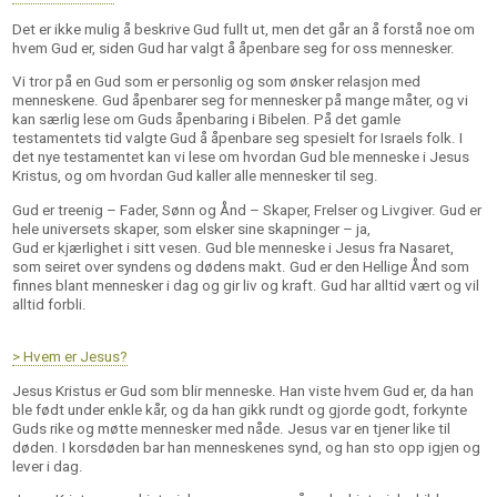
Det er ikke mulig å beskrive Gud fullt ut, men det går an å forstå noe om
hvem Gud er, siden Gud har valgt å åpenbare seg for oss mennesker.
Vi tror på en Gud som er personlig og som ønsker relasjon med
menneskene. Gud åpenbarer seg for mennesker på mange måter, og vi
kan særlig lese om Guds åpenbaring i Bibelen. På det gamle
testamentets tid valgte Gud å åpenbare seg spesielt for Israels folk. I
det nye testamentet kan vi lese om hvordan Gud ble menneske i Jesus
Kristus, og om hvordan Gud kaller alle mennesker til seg.
Gud er treenig – Fader, Sønn og Ånd – Skaper, Frelser og Livgiver. Gud er
hele universets skaper, som elsker sine skapninger – ja,
Gud er kjærlighet i sitt vesen. Gud ble menneske i Jesus fra Nasaret,
som seiret over syndens og dødens makt. Gud er den Hellige Ånd som
finnes blant mennesker i dag og gir liv og kraft. Gud har alltid vært og vil
alltid forbli.
> Hvem er Jesus?
Jesus Kristus er Gud som blir menneske. Han viste hvem Gud er, da han
ble født under enkle kår, og da han gikk rundt og gjorde godt, forkynte
Guds rike og møtte mennesker med nåde. Jesus var en tjener like til
døden. I korsdøden bar han menneskenes synd, og han sto opp igjen og
lever i dag.