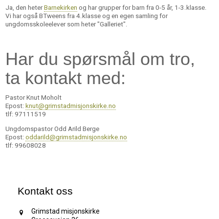
Ja, den heter
Barnekirken
og har grupper for barn fra 0-5 år, 1-3.klasse.
Vi har også BTweens fra 4.klasse og en egen samling for
ungdomsskoleelever som heter "Galleriet".
Har du spørsmål om tro,
ta kontakt med:
Pastor Knut Moholt
Epost:
knut@grimstadmisjonskirke.no
tlf: 97111519
Ungdomspastor Odd Arild Berge
Epost:
oddarild@grimstadmisjonskirke.no
tlf: 99608028
Kontakt oss
Grimstad misjonskirke