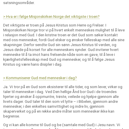
satsningsområder.
> Hva er i følge Misjonskirken Norge det viktigste i troen?
Det viktigste er troen på Jesus Kristus som Herre og Frelser. I
Misjonskirken Norge tror vi på hvert enkelt menneskes mulighet til å leve
i relasjon med Gud. I den kristne troen er det Gud som søker kontakt
med oss mennesker, fordi Gud elsker og ønsker fellesskap med alle sine
skapninger. Derfor sendte Gud sin sønn Jesus Kristus til verden, og
Jesus døde på korset for alle menneskers synder. Gud inviterer hvert
menneske til å ta imot hans frelsende nåde som en gave, til å leve i
kjærlighetsfellesskap med Gud og mennesker, og til å følge Jesus
Kristus og være hans disipler i dag.
> Kommuniserer Gud med mennesker i dag?
Ja. Vi tror på en Gud som eksisterer til alle tider, og som lever, virker og
taler til mennesker i dag. Ved Den hellige Ånd bor Gud i de troendes
hjerter og ønsker å oppmuntre, trøste, veilede og hjelpe gjennom alle
livets dager. Gud taler til den som vil lytte – i Bibelen, gjennom andre
mennesker, i den enkeltes samvittighet og indre liv, gjennom
skaperverket og på en rekke andre måter som mennesker ikke kan
begrense.
Og vi kan alle komme til Gud og be (samtale med Gud) i Jesu navn. Vi