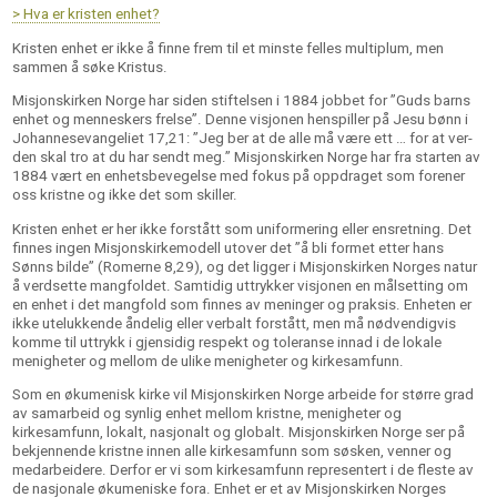
> Hva er kristen enhet?
Kristen enhet er ikke å finne frem til et minste felles multiplum, men
sammen å søke Kristus.
Misjonskirken Norge har siden stiftelsen i 1884 jobbet for ”Guds barns
enhet og menneskers frelse”. Denne visjonen henspiller på Jesu bønn i
Johannesevangeliet 17,21: ”Jeg ber at de alle må være ett … for at ver­
den skal tro at du har sendt meg.” Misjonskirken Norge har fra starten av
1884 vært en enhetsbevegelse med fokus på oppdraget som forener
oss kristne og ikke det som skiller.
Kristen enhet er her ikke forstått som uniformering eller ensretning. Det
finnes ingen Misjonskirkemodell utover det ”å bli formet etter hans
Sønns bilde” (Romerne 8,29), og det ligger i Misjonskirken Norges natur
å verdsette mang­foldet. Samtidig uttrykker visjonen en målsetting om
en enhet i det mangfold som finnes av meninger og praksis. Enheten er
ikke utelukkende åndelig el­ler verbalt forstått, men må nødvendigvis
kom­me til uttrykk i gjensidig respekt og toleranse innad i de lokale
menigheter og mellom de ulike menigheter og kirkesamfunn.
Som en økumenisk kirke vil Misjonskirken Norge arbeide for større grad
av samarbeid og synlig enhet mel­lom kristne, menigheter og
kirkesamfunn, lokalt, nasjonalt og globalt. Misjonskirken Norge ser på
bekjennende kristne innen alle kirkesamfunn som søsken, venner og
medarbeidere. Derfor er vi som kirkesamfunn representert i de fleste av
de nasjonale økumeni­ske fora. Enhet er et av Misjonskirken Norges