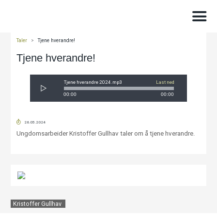
Taler
>
Tjene hverandre!
Tjene hverandre!
Tjene hverandre 2024.mp3
Last ned
00:00
00:00
26.05.2024
Ungdomsarbeider Kristoffer Gullhav taler om å tjene hverandre.
Kristoffer Gullhav