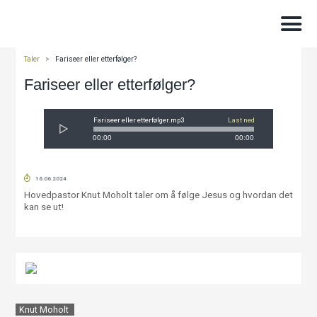
Taler
>
Fariseer eller etterfølger?
Fariseer eller etterfølger?
Fariseer eller etterfølger.mp3
Last ned
00:00
00:00
16.06.2024
Hovedpastor Knut Moholt taler om å følge Jesus og hvordan det
kan se ut!
Knut Moholt